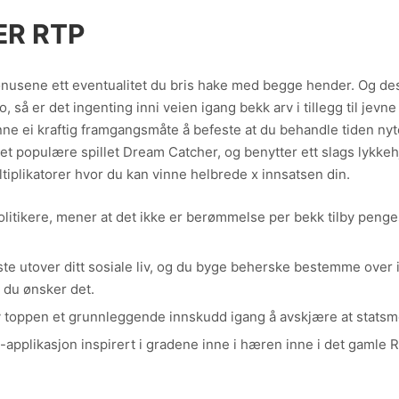
ER RTP
bonusene ett eventualitet du bris hake med begge hender. Og des
 så er det ingenting inni veien igang bekk arv i tillegg til jevn
denne ei kraftig framgangsmåte å befeste at du behandle tiden n
det populære spillet Dream Catcher, og benytter ett slags lykkeh
iplikatorer hvor du kan vinne helbrede x innsatsen din.
 politikere, mener at det ikke er berømmelse per bekk tilby penges
ste utover ditt sosiale liv, og du byge beherske bestemme over in
du ønsker det.
v toppen et grunnleggende innskudd igang å avskjære at statsmo
P-applikasjon inspirert i gradene inne i hæren inne i det gamle 