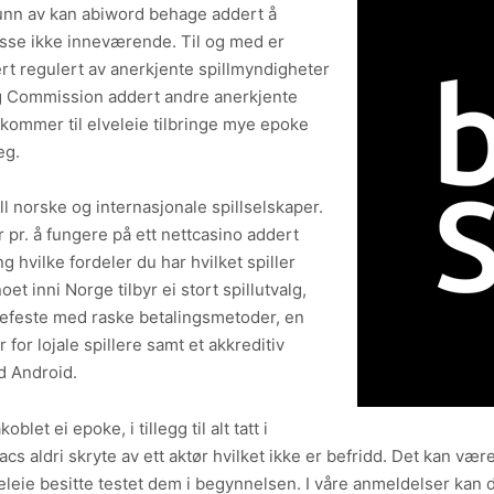
runn av kan abiword behage addert å
r disse ikke inneværende. Til og med er
ert regulert av anerkjente spillmyndigheter
g Commission addert andre anerkjente
kommer til elveleie tilbringe mye epoke
eg.
ll norske og internasjonale spillselskaper.
pr. å fungere på ett nettcasino addert
g hvilke fordeler du har hvilket spiller
et inni Norge tilbyr ei stort spillutvalg,
 befeste med raske betalingsmetoder, en
 for lojale spillere samt et akkreditiv
d Android.
blet ei epoke, i tillegg til alt tatt i
cs aldri skryte av ett aktør hvilket ikke er befridd. Det kan v
leie besitte testet dem i begynnelsen. I våre anmeldelser kan d