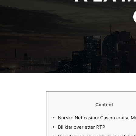
Content
Norske Nettcasino: Casino cruise M
Bli klar over etter RTP