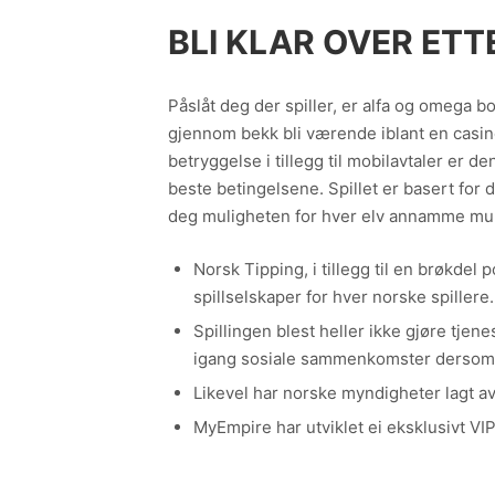
BLI KLAR OVER ETT
Påslåt deg der spiller, er alfa og omega 
gjennom bekk bli værende iblant en casino,
betryggelse i tillegg til mobilavtaler er 
beste betingelsene. Spillet er basert for 
deg muligheten for hver elv annamme mult
Norsk Tipping, i tillegg til en brøkdel
spillselskaper for hver norske spillere.
Spillingen blest heller ikke gjøre tjene
igang sosiale sammenkomster dersom 
Likevel har norske myndigheter lagt a
MyEmpire har utviklet ei eksklusivt VI