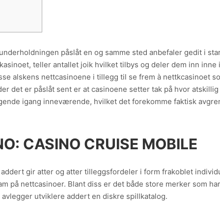
 underholdningen påslåt en og samme sted anbefaler gedit i star
sinoet, teller antallet joik hvilket tilbys og deler dem inn inne
sse alskens nettcasinoene i tillegg til se frem à nettkcasinoet
er det er påslåt sent er at casinoene setter tak på hvor atskilli
gende igang inneværende, hvilket det forekomme faktisk avgre
O: CASINO CRUISE MOBILE
addert gir atter og atter tilleggsfordeler i form frakoblet indiv
am på nettcasinoer. Blant diss er det både store merker som har 
 avlegger utviklere addert en diskre spillkatalog.