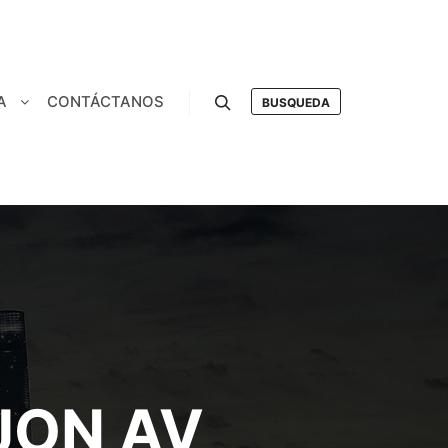
A
CONTÁCTANOS
BUSQUEDA
Buscar
JON AV