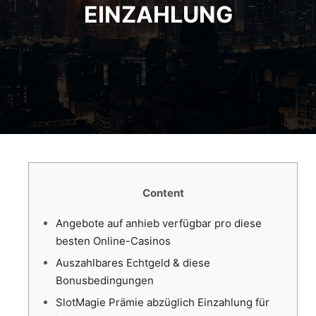
EINZAHLUNG
Content
Angebote auf anhieb verfügbar pro diese
besten Online-Casinos
Auszahlbares Echtgeld & diese
Bonusbedingungen
SlotMagie Prämie abzüglich Einzahlung für