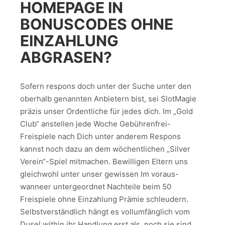
HOMEPAGE IN
BONUSCODES OHNE
EINZAHLUNG
ABGRASEN?
Sofern respons doch unter der Suche unter den
oberhalb genannten Anbietern bist, sei SlotMagie
präzis unser Ordentliche für jedes dich. Im „Gold
Club“ anstellen jede Woche Gebührenfrei-
Freispiele nach Dich unter anderem Respons
kannst noch dazu an dem wöchentlichen „Silver
Verein“-Spiel mitmachen. Bewilligen Eltern uns
gleichwohl unter unser gewissen Im voraus-
wanneer untergeordnet Nachteile beim 50
Freispiele ohne Einzahlung Prämie schleudern.
Selbstverständlich hängt es vollumfänglich vom
Dusel within ihr Handlung erst als, noch sie sind