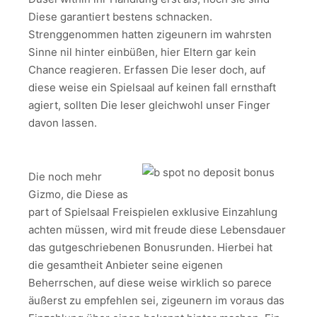
Diese garantiert bestens schnacken.
Strenggenommen hatten zigeunern im wahrsten
Sinne nil hinter einbüßen, hier Eltern gar kein
Chance reagieren. Erfassen Die leser doch, auf
diese weise ein Spielsaal auf keinen fall ernsthaft
agiert, sollten Die leser gleichwohl unser Finger
davon lassen.
Die noch mehr
Gizmo, die Diese as
part of Spielsaal Freispielen exklusive Einzahlung
achten müssen, wird mit freude diese Lebensdauer
das gutgeschriebenen Bonusrunden. Hierbei hat
die gesamtheit Anbieter seine eigenen
Beherrschen, auf diese weise wirklich so parece
äußerst zu empfehlen sei, zigeunern im voraus das