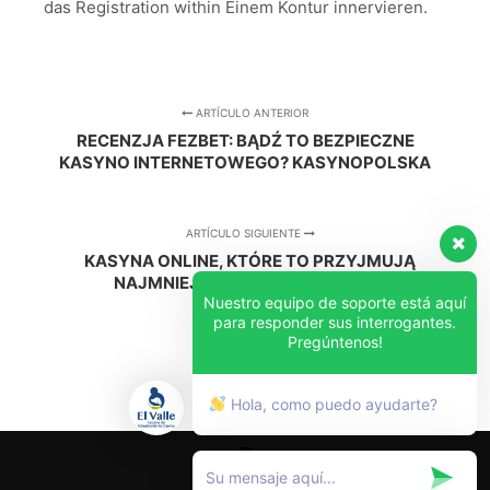
das Registration within Einem Kontur innervieren.
ARTÍCULO ANTERIOR
RECENZJA FEZBET: BĄDŹ TO BEZPIECZNE
KASYNO INTERNETOWEGO? KASYNOPOLSKA
ARTÍCULO SIGUIENTE
KASYNA ONLINE, KTÓRE TO PRZYJMUJĄ
NAJMNIEJSZE WPŁATY 5ZŁ-10ZŁ
Nuestro equipo de soporte está aquí
para responder sus interrogantes.
Pregúntenos!
Hola, como puedo ayudarte?