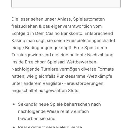
Die leser sehen unser Anlass, Spielautomaten
freizudrehen & das eigenverantwortlich vom
Echtgeld in Dem Casino Bankkonto. Entsprechend
Kasino man sagt, sie seien Freispiele eingeschaltet
einige Bedingungen geknüpft. Free Spins denn
Turniergewinn sind die eine beliebte Nachzahlung
inside Erreichbar Spielsaal Wettbewerben.
Nachfolgende Turniere vermögen diverse Formate
hatten, wie gleichfalls Punktesammel-Wettkämpfe
unter anderem Rangliste-Herausforderungen
angeschaltet ausgewählten Slots.
Sekundär neue Spiele beherrschen nach
nachfolgende Weise relativ einfach
beworben sie sind.
Real existiert sera viele diverse