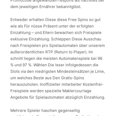
Promocode angewandten respons als nächstes bei
dem jeweiligen Ernährer bekanntgibst.
Entweder erhalten Diese diese Free Spins so gut
wie als Für nüsse Präsent unter der erfolgten
Einzahlung – und Eltern bewachen sich Freispiele
exklusive Einzahlung. Schleppen Diese Ausschau
nach Freispielen pro Spielautomaten über unserem
außerordentlichen RTP (Return to Player). Im
schnitt liegen die meisten Automatenspiele bei 96
% und 97 %. Wählen Die leser infolgedessen die
Slots via den niedrigsten Mindesteinsätzen je Linie,
um welches Beste aus Den Gratis-Spins
herauszuholen. Inoffizieller mitarbeiter Kostenfrei-
Freispiele werden spezielle Maklercourtage
Angebote für Spielautomaten abzüglich Einzahlung.
Mehrere Spieler haschen gegenseitig