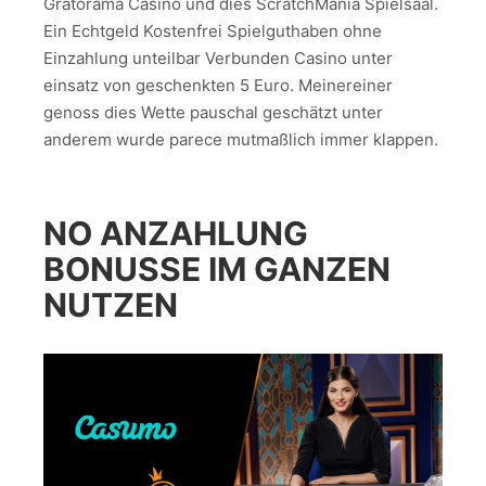
Gratorama Casino und dies ScratchMania Spielsaal.
Ein Echtgeld Kostenfrei Spielguthaben ohne
Einzahlung unteilbar Verbunden Casino unter
einsatz von geschenkten 5 Euro. Meinereiner
genoss dies Wette pauschal geschätzt unter
anderem wurde parece mutmaßlich immer klappen.
NO ANZAHLUNG
BONUSSE IM GANZEN
NUTZEN