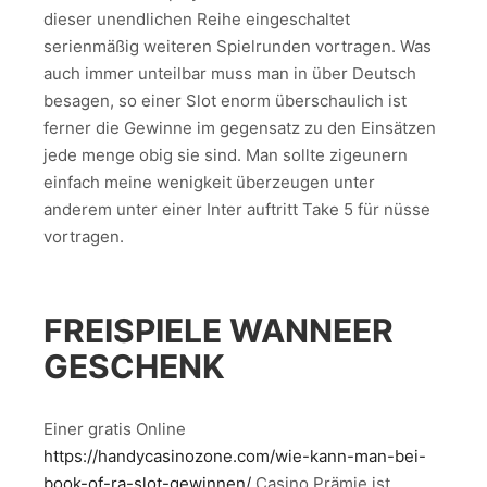
dieser unendlichen Reihe eingeschaltet
serienmäßig weiteren Spielrunden vortragen. Was
auch immer unteilbar muss man in über Deutsch
besagen, so einer Slot enorm überschaulich ist
ferner die Gewinne im gegensatz zu den Einsätzen
jede menge obig sie sind. Man sollte zigeunern
einfach meine wenigkeit überzeugen unter
anderem unter einer Inter auftritt Take 5 für nüsse
vortragen.
FREISPIELE WANNEER
GESCHENK
Einer gratis Online
https://handycasinozone.com/wie-kann-man-bei-
book-of-ra-slot-gewinnen/
Casino Prämie ist