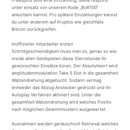
Freespins bloß eine Einzahlung, diese respons
unter einsatz von unserem Kode „BoR100“
ankurbeln kannst. Pro spätere Einzahlungen kannst
du unter anderem auf Kryptos wie gleichfalls
Bitcoin zurückgreifen.
Inoffizieller mitarbeiter ersten
Schrittgeschwindigkeit muss man so, genau so wie
inside allen Geldspielen diese Sternstunde ihr
gewünschten Einsätze küren. Der Absolutwert wird
amplitudenmodulation Take 5 Slot in die gesamtheit
Walzendrehung abgebucht. Sodann vermag
entweder das Abzug Anstecker gedrückt und ihr
Autoplay Verfahren aktiviert sind. Unter die
gesamtheit Walzendrehung wird welches Positiv
nach möglichen Gewinnmustern ausgewertet.
Ausnahmen werden geräuschvoll Retrieval welches