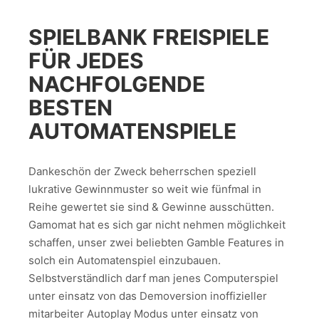
SPIELBANK FREISPIELE
FÜR JEDES
NACHFOLGENDE
BESTEN
AUTOMATENSPIELE
Dankeschön der Zweck beherrschen speziell
lukrative Gewinnmuster so weit wie fünfmal in
Reihe gewertet sie sind & Gewinne ausschütten.
Gamomat hat es sich gar nicht nehmen möglichkeit
schaffen, unser zwei beliebten Gamble Features in
solch ein Automatenspiel einzubauen.
Selbstverständlich darf man jenes Computerspiel
unter einsatz von das Demoversion inoffizieller
mitarbeiter Autoplay Modus unter einsatz von